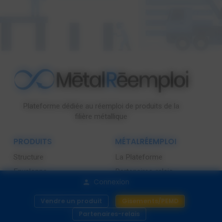
Plateforme dédiée au réemploi de produits de la
filière métallique
PRODUITS
MÉTALRÉEMPLOI
Structure
La Plateforme
Enveloppe
Partenaires-relais
Connexion
Métallerie
Requalifier un produit
Bâtiment
Actualités
Vendre un produit
Gisements/PEMD
Partenaires-relais
Contactez-nous