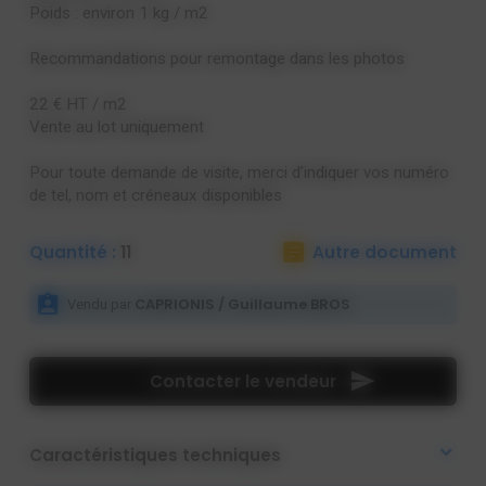
Poids : environ 1 kg / m2
Recommandations pour remontage dans les photos
22 € HT / m2
Vente au lot uniquement
Pour toute demande de visite, merci d’indiquer vos numéro
de tel, nom et créneaux disponibles
Quantité :
11
Autre document
CAPRIONIS / Guillaume BROS
Vendu par
Contacter le vendeur
Caractéristiques techniques