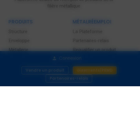
filière métallique
PRODUITS
MÉTALRÉEMPLOI
Structure
La Plateforme
Enveloppe
Partenaires-relais
Métallerie
Requalifier un produit
Connexion
Bâtiment
Actualités
Contactez-nous
Vendre un produit
Gisements/PEMD
Partenaires-relais
CGU
Mentions légales
Cookies