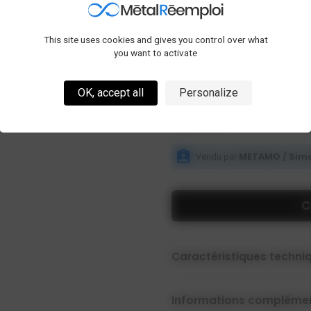
Hauteur bas de pente : 7184
Hauteur sous faitage : 8000
This site uses cookies and gives you control over what
you want to activate
Liste d'approvisionnement di
Note de calcul disponible en o
Possibilité de vente des élémen
OK, accept all
Personalize
Quantité :
1
METAMO / Sim
Vendu par
C
Caractéristiques techni
Informations complémen