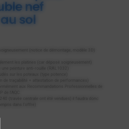
uble nef
au sol
é soigneusement (notice de démontage, modèle 3D)
ement les platines (car déposé soigneusement)
 une peinture anti-rouille (RAL1032)
udés sur les poteaux (type potence)
n de traçabilité + attestation de performances)
formément aux Recommandations Professionnelles de
P de l’AQC.
240 (travée centrale ont été vendues) il faudra donc
ompris dans l'offre)