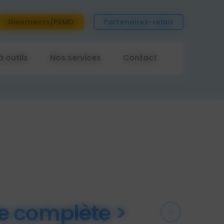
Gisements/PEMD
Partenaires-relais
à outils
Nos services
Contact
e complète >