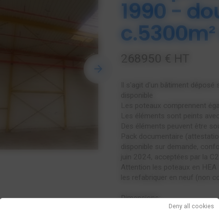
1990 - do
c.5300m² 
268950 € HT
Il s'agit d'un bâtiment dépos
disponible
Les poteaux comprennent égal
Les éléments sont peints avec
Des éléments peuvent être so
Pack documentaire (attestatio
disponible sur demande, con
juin 2024, acceptées par la C2
Attention les poteaux en HEA 
les refabriquer en neuf (non c
Dimensions:
Deny all cookies
Longueur: 114,38m
Largeur : 46,79m