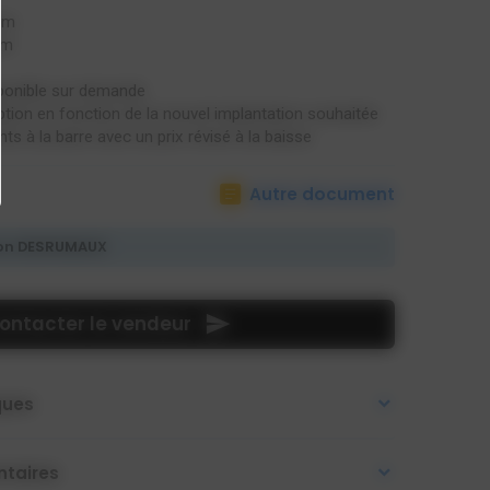
mm
mm
sponible sur demande
ption en fonction de la nouvel implantation souhaitée
ts à la barre avec un prix révisé à la baisse
Autre document
on DESRUMAUX
ontacter le vendeur
ques
taires