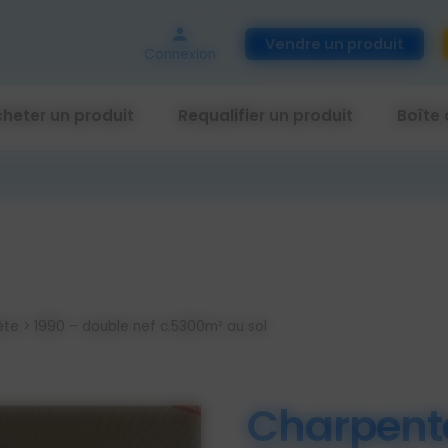
Vendre un produit
Connexion
heter un produit
Requalifier un produit
Boîte 
e > 1990 – double nef c.5300m² au sol
Charpent