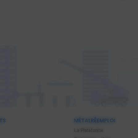
TS
MÉTALRÉEMPLOI
La Plateforme