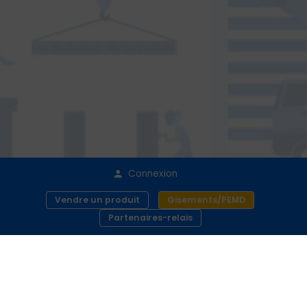
Connexion
Vendre un produit
Gisements/PEMD
Partenaires-relais
Plateforme dédiée au réemploi de produits de la
filière métallique
PRODUITS
MÉTALRÉEMPLOI