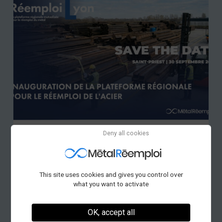
Deny all cookies
Lire plus
This site uses cookies and gives you control over
what you want to activate
03 juillet 2025
#Evènement
Le CTICM au Forum de l’innovation Circolab :
OK, accept all
promouvoir le réemploi dans la construction